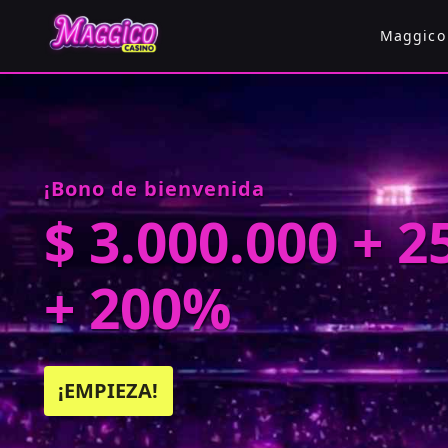
Maggico
¡Bono de bienvenida
$ 3.000.000 + 
+ 200%
¡EMPIEZA!