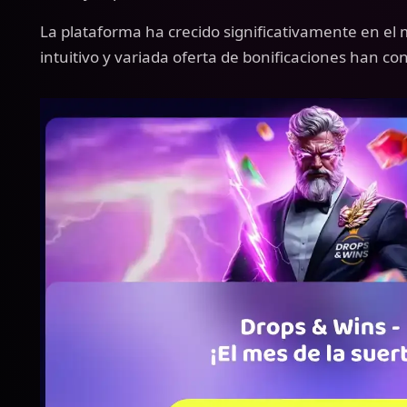
La plataforma ha crecido significativamente en el
intuitivo y variada oferta de bonificaciones han 