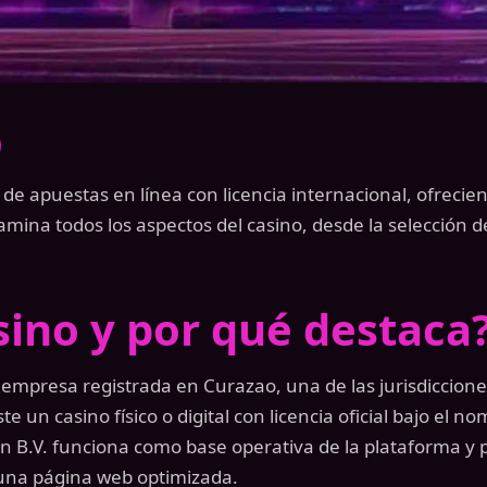
o
e apuestas en línea con licencia internacional, ofrecien
amina todos los aspectos del casino, desde la selección d
ino y por qué destaca
, empresa registrada en Curazao, una de las jurisdiccio
te un casino físico o digital con licencia oficial bajo el 
n B.V. funciona como base operativa de la plataforma y
 una página web optimizada.