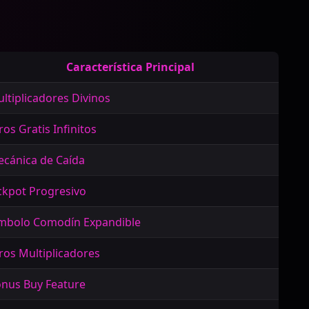
Característica Principal
ltiplicadores Divinos
ros Gratis Infinitos
cánica de Caída
ckpot Progresivo
mbolo Comodín Expandible
ros Multiplicadores
nus Buy Feature