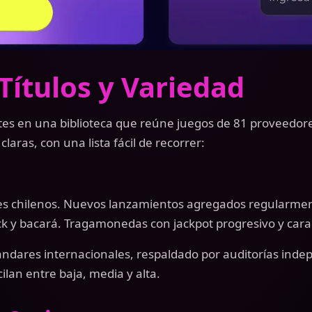
Títulos y Variedad
tes en una biblioteca que reúne juegos de 81 proveedor
laras, con una lista fácil de recorrer:
es chilenos. Nuevos lanzamientos agregados regularment
ck y bacará. Tragamonedas con jackpot progresivo y carac
ándares internacionales, respaldado por auditorías inde
ilan entre baja, media y alta.