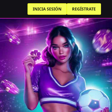
INICIA SESIÓN
REGÍSTRATE