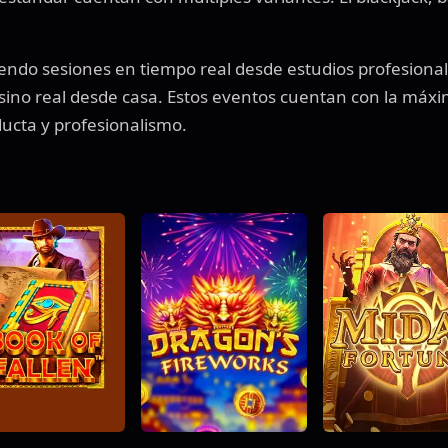
endo sesiones en tiempo real desde estudios profesionale
casino real desde casa. Estos eventos cuentan con la máx
ucta y profesionalismo.